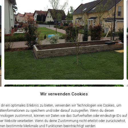
Wir verwenden Cookies
dir ein optimales Erlebnis zu bieten, verwenden wir Technologien wie Cookies, um
äteinformationen zu speichern und/oder darauf zuzugreifen. Wenn du diesen
hnologien zustimmst, können wir Daten wie das Surfverhalten oder eindeutige IDs auf
ser Website verarbeiten. Wenn du deine Zustimmung nicht erteilst oder zurückziehst,
nen bestimmte Merkmale und Funktionen beeinträchtigt werden.