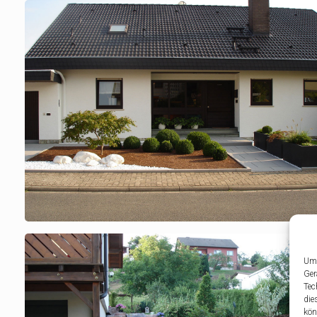
Um 
Ger
Tec
die
kön